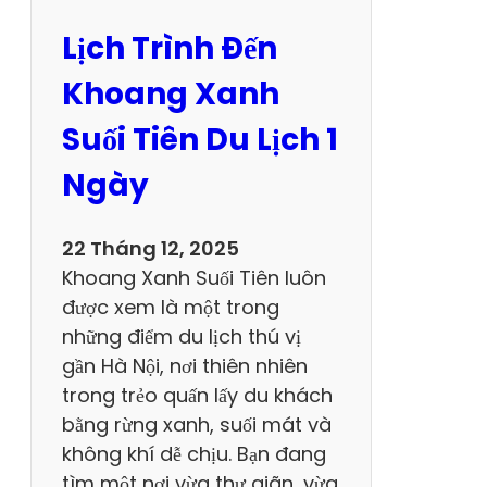
K
Lịch Trình Đến
h
ô
Khoang Xanh
n
Suối Tiên Du Lịch 1
g
N
Ngày
ê
n
22 Tháng 12, 2025
B
Khoang Xanh Suối Tiên luôn
ỏ
được xem là một trong
Q
những điểm du lịch thú vị
u
gần Hà Nội, nơi thiên nhiên
a
trong trẻo quấn lấy du khách
K
bằng rừng xanh, suối mát và
h
không khí dễ chịu. Bạn đang
i
tìm một nơi vừa thư giãn, vừa