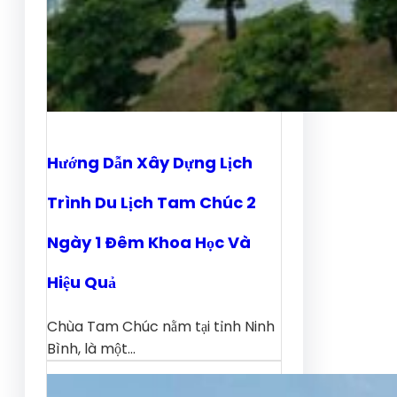
Hướng Dẫn Xây Dựng Lịch
Trình Du Lịch Tam Chúc 2
Ngày 1 Đêm Khoa Học Và
Hiệu Quả
Chùa Tam Chúc nằm tại tỉnh Ninh
Bình, là một…