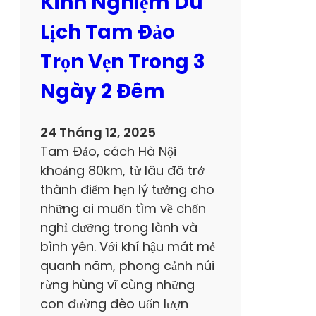
Kinh Nghiệm Du
n
Đ
Lịch Tam Đảo
ặ
Trọn Vẹn Trong 3
c
S
Ngày 2 Đêm
ắ
c
24 Tháng 12, 2025
N
Tam Đảo, cách Hà Nội
h
khoảng 80km, từ lâu đã trở
ấ
thành điểm hẹn lý tưởng cho
t
những ai muốn tìm về chốn
K
nghỉ dưỡng trong lành và
h
bình yên. Với khí hậu mát mẻ
u
quanh năm, phong cảnh núi
D
rừng hùng vĩ cùng những
u
con đường đèo uốn lượn
L