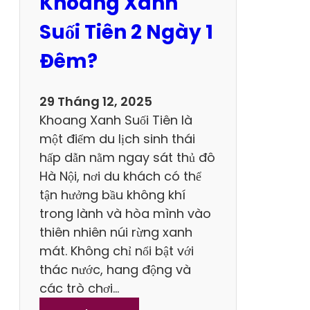
Khoang Xanh
m
P
Suối Tiên 2 Ngày 1
h
Đêm?
á
M
29 Tháng 12, 2025
ộ
Khoang Xanh Suối Tiên là
c
một điểm du lịch sinh thái
C
hấp dẫn nằm ngay sát thủ đô
h
Hà Nội, nơi du khách có thể
â
tận hưởng bầu không khí
u
trong lành và hòa mình vào
thiên nhiên núi rừng xanh
2
mát. Không chỉ nổi bật với
N
thác nước, hang động và
g
các trò chơi…
à