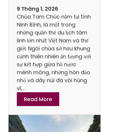
9 Tháng 1, 2026
Chùa Tam Chúc nằm tại tỉnh
Ninh Bình, là một trong
những quần thể du lịch tâm
linh lớn nhất Việt Nam và thế
giới. Ngôi chùa sở hữu khung
cảnh thiên nhiên ấn tượng với
sự kết hợp giữa hồ nước
mênh mông, những hòn đảo
nhỏ và dãy núi đá vôi hùng
vĩ,…
:
Read More
H
ư
ớ
n