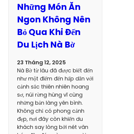
c
Những Món Ăn
h
T
Ngon Không Nên
a
Bỏ Qua Khi Đến
m
Đ
Du Lịch Nà Bờ
ả
o
23 Tháng 12, 2025
T
Nà Bờ từ lâu đã được biết đến
r
như một điểm đến hấp dẫn với
ọ
cảnh sắc thiên nhiên hoang
n
sơ, núi rừng hùng vĩ cùng
V
những bản làng yên bình.
ẹ
Không chỉ có phong cảnh
n
đẹp, nơi đây còn khiến du
T
khách say lòng bởi nét văn
r