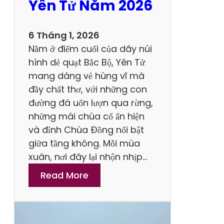
V
Yên Tử Năm 2026
n
à
B
H
6 Tháng 1, 2026
ỏ
i
Nằm ở điểm cuối của dãy núi
Q
ệ
hình dẻ quạt Bắc Bộ, Yên Tử
u
u
mang dáng vẻ hùng vĩ mà
a
Q
đầy chất thơ, với những con
K
u
đường đá uốn lượn qua rừng,
h
ả
những mái chùa cổ ẩn hiện
i
và đỉnh Chùa Đồng nổi bật
Đ
giữa tầng không. Mỗi mùa
ế
xuân, nơi đây lại nhộn nhịp…
n
:
Read More
D
C
u
ậ
L
p
ị