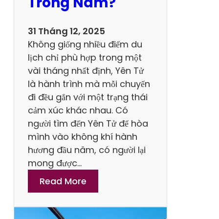
Trong Năm?
h
V
31 Tháng 12, 2025
à
Không giống nhiều điểm du
T
lịch chỉ phù hợp trong một
i
vài tháng nhất định, Yên Tử
ệ
là hành trình mà mỗi chuyến
n
đi đều gắn với một trạng thái
Í
cảm xúc khác nhau. Có
c
người tìm đến Yên Tử để hòa
h
mình vào không khí hành
C
hương đầu năm, có người lại
á
mong được…
p
:
Read More
T
N
r
ê
e