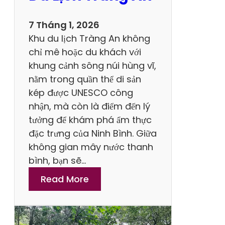
r
ì
7 Tháng 1, 2026
n
Khu du lịch Tràng An không
h
chỉ mê hoặc du khách với
D
khung cảnh sông núi hùng vĩ,
u
nằm trong quần thể di sản
L
kép được UNESCO công
ị
nhận, mà còn là điểm đến lý
c
tưởng để khám phá ẩm thực
h
đặc trưng của Ninh Bình. Giữa
T
không gian mây nước thanh
a
bình, bạn sẽ…
m
:
Read More
C
T
h
o
ú
p
c