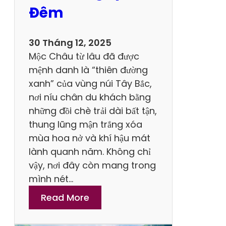
Y
Đêm
ê
n
30 Tháng 12, 2025
T
Mộc Châu từ lâu đã được
ử
mệnh danh là “thiên đường
T
xanh” của vùng núi Tây Bắc,
h
nơi níu chân du khách bằng
ờ
những đồi chè trải dài bất tận,
i
thung lũng mận trắng xóa
G
mùa hoa nở và khí hậu mát
i
lành quanh năm. Không chỉ
a
vậy, nơi đây còn mang trong
n
mình nét…
N
:
Read More
à
L
o
ị
T