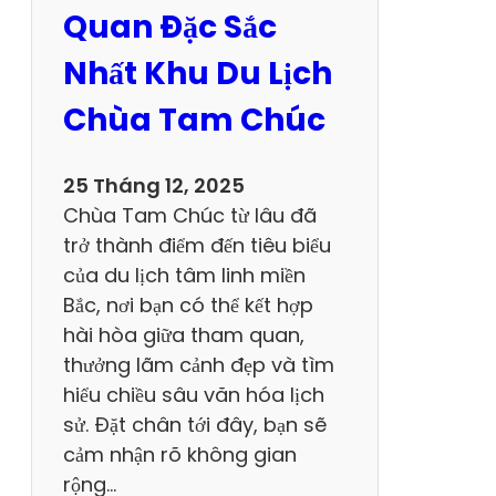
u
Quan Đặc Sắc
L
Nhất Khu Du Lịch
ị
c
Chùa Tam Chúc
h
K
25 Tháng 12, 2025
h
Chùa Tam Chúc từ lâu đã
o
trở thành điểm đến tiêu biểu
a
của du lịch tâm linh miền
n
Bắc, nơi bạn có thể kết hợp
g
hài hòa giữa tham quan,
X
thưởng lãm cảnh đẹp và tìm
a
hiểu chiều sâu văn hóa lịch
n
sử. Đặt chân tới đây, bạn sẽ
h
cảm nhận rõ không gian
S
rộng…
u