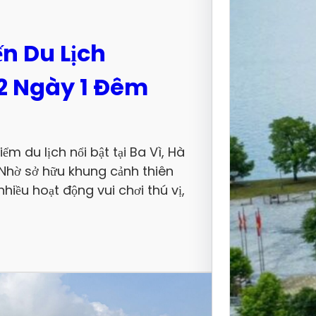
Tam C
ến Du Lịch
Đêm K
2 Ngày 1 Đêm
Hiệu 
Chùa T
tỉnh Ni
m du lịch nổi bật tại Ba Vì, Hà
 Nhờ sở hữu khung cảnh thiên
hiều hoạt động vui chơi thú vị,