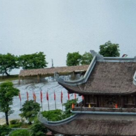
húc 2 Ngày 1
hoa Học Và
Quả
am Chúc nằm tại
nh Bình, là một…