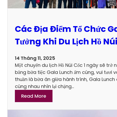
V
u
à
ố
T
i
r
T
Các Địa Điểm Tổ Chức G
ả
i
i
Tưởng Khi Du Lịch Hồ Nú
ê
N
n
g
2
h
14 Tháng 11, 2025
N
i
Một chuyến du lịch Hồ Núi Cốc 1 ngày sẽ trở n
g
ệ
bằng bữa tiệc Gala Lunch ấm cúng, vui tươi 
à
m
thuần là bữa ăn giữa hành trình, Gala Lunch
y
K
cùng nhau nhìn lại chặng…
1
h
Đ
:
Read More
ô
ê
C
n
m
á
g
c