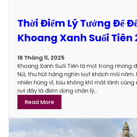
r
D
Thời Điểm Lý Tưởng Để Đ
u
L
Khoang Xanh Suối Tiên 
ị
c
h
18 Tháng 11, 2025
C
Khoang Xanh Suối Tiên là một trong những điể
ô
Nội, thu hút hàng nghìn lượt khách mỗi năm.
n
nhiên hùng vĩ, bầu không khí mát lành cùng n
S
nơi đây là điểm dừng chân lý…
ơ
:
Read More
n
T
–
h
K
ờ
i
i