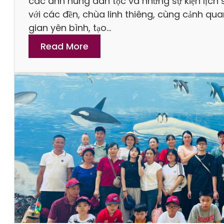
các anh hùng dân tộc và những sự kiện lịch s
với các đền, chùa linh thiêng, cùng cảnh qu
gian yên bình, tạo…
:
Read More
B
í
Q
u
y
ế
t
Đ
ặ
t
T
o
u