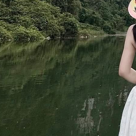
lịch Tràng An
chỉ mê hoặc du…