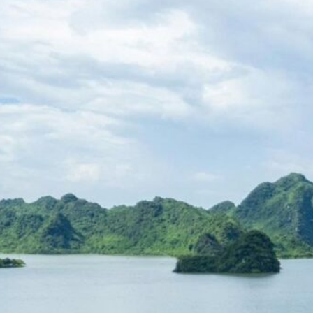
 Dẫn Xây Dựng
rình Du Lịch