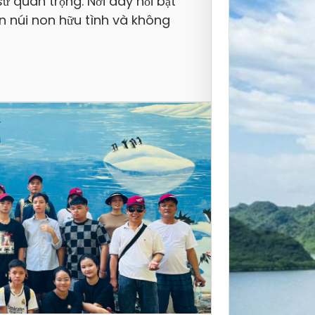
ử quan trọng. Nơi đây nổi bật
an núi non hữu tình và không
Hướng
Lịch T