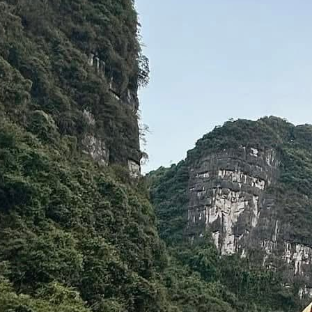
 Món Ăn Ngon
 Nên Bỏ Qua
n Du Lịch
 An