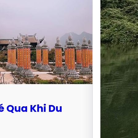
Khu du 
không 
é Qua Khi Du