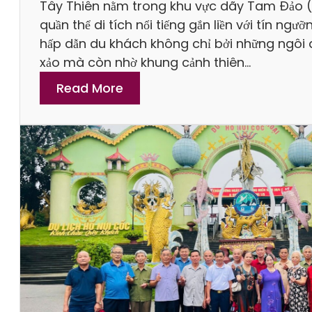
D
Tây Thiên nằm trong khu vực dãy Tam Đảo (
S
u
quần thể di tích nổi tiếng gắn liền với tín ng
i
L
hấp dẫn du khách không chỉ bởi những ngôi đề
ê
ị
xảo mà còn nhờ khung cảnh thiên…
u
c
T
:
Read More
h
i
T
K
ệ
o
h
n
p
o
L
H
a
ợ
o
n
i
ạ
g
t
X
Đ
a
ộ
n
n
h
g
S