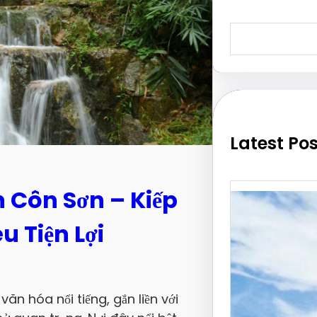
S
e
a
r
c
h
Latest Po
h Côn Sơn – Kiếp
u Tiện Lợi
văn hóa nổi tiếng, gắn liền với