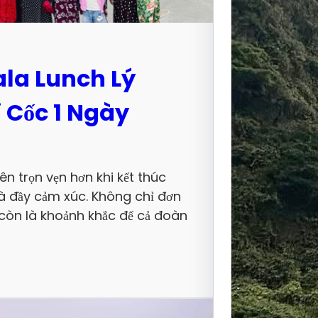
ala Lunch Lý
i Cốc 1 Ngày
ên trọn vẹn hơn khi kết thúc
và đầy cảm xúc. Không chỉ đơn
Top 5
 còn là khoảnh khắc để cả đoàn
Không
Khi Đế
Tràng