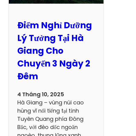
u
ư
Í
ơ
c
n
Điểm Nghỉ Dưỡng
h
g
L
H
Lý Tưởng Tại Hà
ự
i
Giang Cho
a
ệ
C
u
Chuyến 3 Ngày 2
h
Đ
Đêm
ọ
ế
n
n
T
T
4 Tháng 10, 2025
o
ừ
Hà Giang – vùng núi cao
u
C
hùng vĩ nổi tiếng tại tỉnh
r
ô
Tuyên Quang phía Đông
H
n
Bắc, với đèo dốc ngoằn
à
g
ngoèo, thung lũng xanh