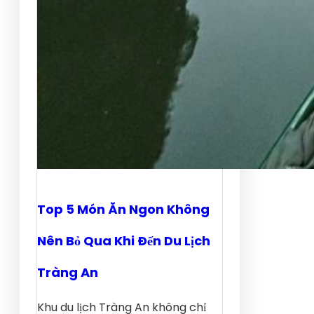
Top 5 Món Ăn Ngon Không
Nên Bỏ Qua Khi Đến Du Lịch
Tràng An
Khu du lịch Tràng An không chỉ