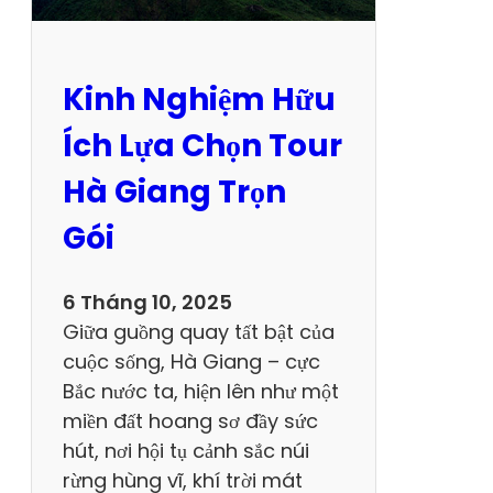
h
ữ
a
Kinh Nghiệm Hữu
“
T
Ích Lựa Chọn Tour
e
Hà Giang Trọn
r
a
Gói
V
8
6 Tháng 10, 2025
C
Giữa guồng quay tất bật của
ũ
cuộc sống, Hà Giang – cực
”
Bắc nước ta, hiện lên như một
U
miền đất hoang sơ đầy sức
y
hút, nơi hội tụ cảnh sắc núi
T
rừng hùng vĩ, khí trời mát
í