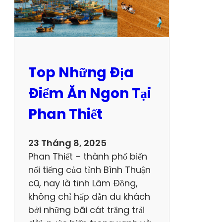
ỡ
n
g
L
ý
Top Những Địa
T
ư
Điểm Ăn Ngon Tại
ở
Phan Thiết
n
g
T
23 Tháng 8, 2025
ạ
Phan Thiết – thành phố biển
i
nổi tiếng của tỉnh Bình Thuận
H
cũ, nay là tỉnh Lâm Đồng,
à
không chỉ hấp dẫn du khách
G
bởi những bãi cát trắng trải