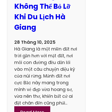
h
Không Thể Bỏ Lỡ
i
T
Khi Du Lịch Hà
h
Giang
a
m
Q
28 Tháng 10, 2025
u
Hà Giang là một miền đất nơi
a
trời gần hơn với mặt đất, nơi
n
mỗi con đường đều dẫn lối
T
vào một câu chuyện diệu kỳ
r
của núi rừng. Mảnh đất nơi
ả
cực Bắc này mang trong
i
mình vẻ đẹp vừa hoang sơ,
N
vừa nên thơ, khiến bất cứ ai
g
đặt chân đến cũng phải…
h
: