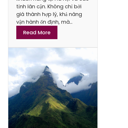
p
tỉnh lân cận. Không chỉ bởi
B
giá thành hợp lý, khả năng
ạ
vận hành ổn định, mà…
c
:
Read More
M
u
a
b
á
n
v
à
S
ử
a
c