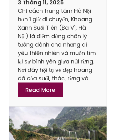
3 Tháng 11, 2025
h
Chỉ cách trung tâm Hà Nội
o
hơn 1 giờ di chuyển, Khoang
a
Xanh Suối Tiên (Ba Vì, Hà
n
Nội) là điểm dừng chân lý
g
tưởng dành cho những ai
X
yêu thiên nhiên và muốn tìm
a
lại sự bình yên giữa núi rừng.
n
Nơi đây hội tụ vẻ đẹp hoang
h
dã của suối, thác, rừng và…
S
:
Read More
u
T
ố
ổ
i
n
T
g
i
H
ê