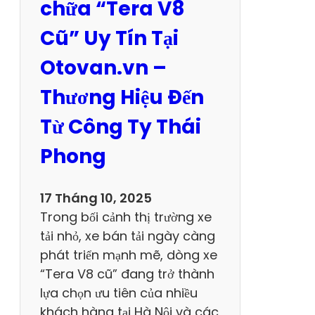
M
chữa “Tera V8
u
Cũ” Uy Tín Tại
a
V
Otovan.vn –
é
Thương Hiệu Đến
T
ạ
Từ Công Ty Thái
i
Phong
C
ô
n
17 Tháng 10, 2025
S
Trong bối cảnh thị trường xe
ơ
tải nhỏ, xe bán tải ngày càng
n
phát triển mạnh mẽ, dòng xe
K
“Tera V8 cũ” đang trở thành
i
lựa chọn ưu tiên của nhiều
ế
khách hàng tại Hà Nội và các