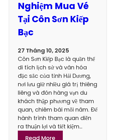
n
Nghiệm Mua Vé
ầ
N
n
Tại Côn Sơn Kiếp
g
Đ
o
Bạc
ầ
n
u
K
27 Tháng 10, 2025
h
Côn Sơn Kiếp Bạc là quần thể
ô
di tích lịch sử và văn hóa
n
đặc sắc của tỉnh Hải Dương,
g
nơi lưu giữ nhiều giá trị thiêng
T
liêng và đón hàng vạn du
h
khách thập phương về tham
ể
quan, chiêm bái mỗi năm. Để
B
hành trình tham quan diễn
ỏ
ra thuận lợi và tiết kiệm…
L
:
Read More
ỡ