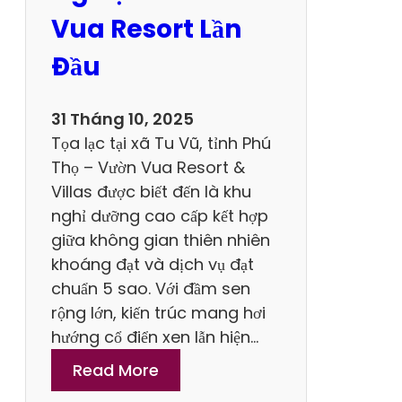
G
Vua Resort Lần
i
ố
Đầu
c
3
31 Tháng 10, 2025
N
Tọa lạc tại xã Tu Vũ, tỉnh Phú
g
Thọ – Vườn Vua Resort &
à
Villas được biết đến là khu
y
nghỉ dưỡng cao cấp kết hợp
2
giữa không gian thiên nhiên
Đ
khoáng đạt và dịch vụ đạt
ê
chuẩn 5 sao. Với đầm sen
m
rộng lớn, kiến trúc mang hơi
hướng cổ điển xen lẫn hiện…
:
Read More
N