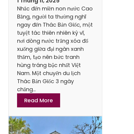
1 Tháng 11, 2025
h
N
Nhắc đến miền non nước Cao
K
a
Bằng, người ta thường nghĩ
h
y
ngay đến Thác Bản Giốc, một
o
tuyệt tác thiên nhiên kỳ vĩ,
a
nơi dòng nước trắng xóa đổ
n
xuống giữa đại ngàn xanh
g
thẳm, tạo nên bức tranh
X
hùng tráng bậc nhất Việt
a
Nam. Một chuyến du lịch
n
Thác Bản Giốc 3 ngày
h
chẳng…
S
:
Read More
u
C
ố
ẩ
i
m
T
N
i