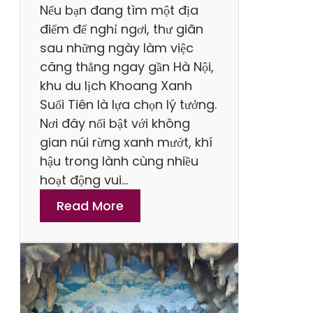
Nếu bạn đang tìm một địa
điểm để nghỉ ngơi, thư giãn
sau những ngày làm việc
căng thẳng ngay gần Hà Nội,
khu du lịch Khoang Xanh
Suối Tiên là lựa chọn lý tưởng.
Nơi đây nổi bật với không
gian núi rừng xanh mướt, khí
hậu trong lành cùng nhiều
hoạt động vui…
:
Read More
C
h
i
a
S