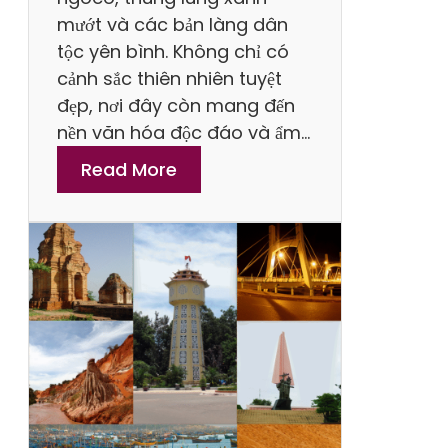
G
T
mướt và các bản làng dân
i
y
tộc yên bình. Không chỉ có
a
T
cảnh sắc thiên nhiên tuyệt
n
h
đẹp, nơi đây còn mang đến
g
á
nền văn hóa độc đáo và ẩm…
T
i
:
Read More
r
P
Đ
ọ
h
i
n
o
ể
G
n
m
ó
g
N
i
g
h
ỉ
D
ư