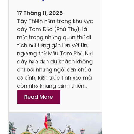
i
u
17 Tháng 11, 2025
L
Tây Thiên nằm trong khu vực
ị
dãy Tam Đảo (Phú Thọ), là
c
một trong những quần thể di
h
tích nổi tiếng gắn liền với tín
K
ngưỡng thờ Mẫu Tam Phủ. Nơi
h
đây hấp dẫn du khách không
o
chỉ bởi những ngôi đền chùa
a
cổ kính, kiến trúc tinh xảo mà
n
còn nhờ khung cảnh thiên…
g
:
Read More
X
T
a
o
n
p
h
H
S