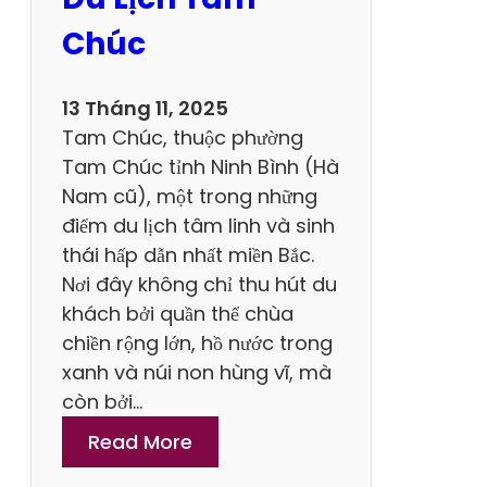
l
a
Chúc
L
u
13 Tháng 11, 2025
n
Tam Chúc, thuộc phường
c
Tam Chúc tỉnh Ninh Bình (Hà
h
Nam cũ), một trong những
L
điểm du lịch tâm linh và sinh
ý
thái hấp dẫn nhất miền Bắc.
T
Nơi đây không chỉ thu hút du
ư
khách bởi quần thể chùa
ở
chiền rộng lớn, hồ nước trong
n
xanh và núi non hùng vĩ, mà
g
còn bởi…
K
:
Read More
h
N
i