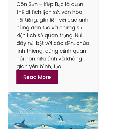
Côn Sơn – Kiếp Bạc là quần
thể di tích lịch sử, văn hóa
nổi tiếng, gắn liền với các anh
hùng dân tộc và những sự
kiện lịch sử quan trọng. Nơi
đây nổi bật với các đền, chùa
linh thiêng, cùng cảnh quan
núi non hữu tình và không
gian yên bình, tạo…
:
Read More
B
í
Q
u
y
ế