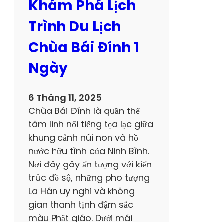
Khám Phá Lịch
m
D
Trình Du Lịch
u
Chùa Bái Đính 1
L
ị
Ngày
c
h
6 Tháng 11, 2025
C
Chùa Bái Đính là quần thể
h
tâm linh nổi tiếng tọa lạc giữa
ù
khung cảnh núi non và hồ
a
nước hữu tình của Ninh Bình.
H
Nơi đây gây ấn tượng với kiến
ư
trúc đồ sộ, những pho tượng
ơ
La Hán uy nghi và không
n
gian thanh tịnh đậm sắc
g
màu Phật giáo. Dưới mái