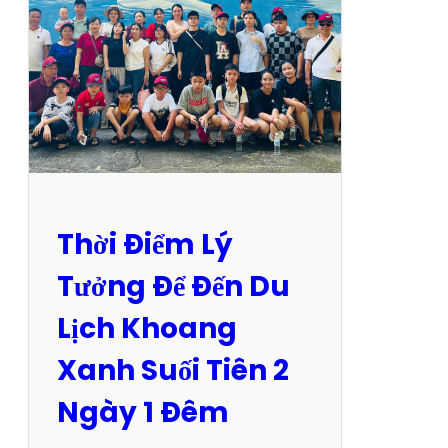
t
Đ
ặ
t
T
o
u
r
D
Thời Điểm Lý
u
L
Tưởng Để Đến Du
ị
Lịch Khoang
c
h
Xanh Suối Tiên 2
C
Ngày 1 Đêm
ô
n