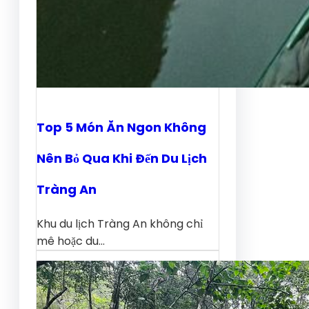
Top 5 Món Ăn Ngon Không
Nên Bỏ Qua Khi Đến Du Lịch
Tràng An
Khu du lịch Tràng An không chỉ
mê hoặc du…