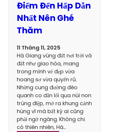
Điểm Đến Hấp Dẫn
Q
à
u
y
Nhất Nên Ghé
a
Thăm
K
h
i
11 Tháng 11, 2025
D
Hà Giang vùng đất nơi trời và
u
đất như giao hòa, mang
L
trong mình vẻ đẹp vừa
ị
hoang sơ vừa quyến rũ.
c
Những cung đường đèo
h
quanh co dẫn lối qua núi non
T
trùng điệp, mở ra khung cảnh
a
hùng vĩ mà bất kỳ ai cũng
m
phải ngỡ ngàng. Không chỉ
C
có thiên nhiên, Hà…