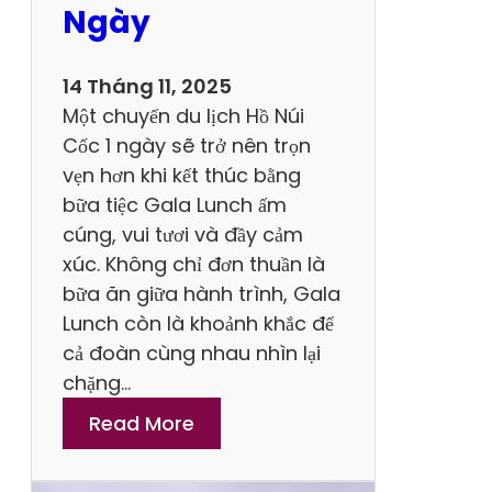
Ngày
ệ
m
K
14 Tháng 11, 2025
h
Một chuyến du lịch Hồ Núi
ô
Cốc 1 ngày sẽ trở nên trọn
n
vẹn hơn khi kết thúc bằng
g
bữa tiệc Gala Lunch ấm
N
cúng, vui tươi và đầy cảm
ê
xúc. Không chỉ đơn thuần là
n
bữa ăn giữa hành trình, Gala
B
Lunch còn là khoảnh khắc để
ỏ
cả đoàn cùng nhau nhìn lại
L
chặng…
ỡ
:
Read More
T
C
ạ
á