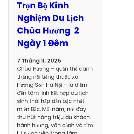
Trọn Bộ Kinh
đ
i
Nghiệm Du Lịch
ể
Chùa Hương 2
m
t
Ngày 1 Đêm
h
a
7 Tháng 11, 2025
m
Chùa Hương – quần thể danh
q
thắng nổi tiếng thuộc xã
u
Hương Sơn Hà Nội – là điểm
a
đến tâm linh kết hợp du lịch
n
sinh thái hấp dẫn bậc nhất
k
miền Bắc. Mỗi năm, nơi đây
h
thu hút hàng triệu du khách
ô
hành hương, vãn cảnh và tìm
n
lại sự an yên trong tâm…