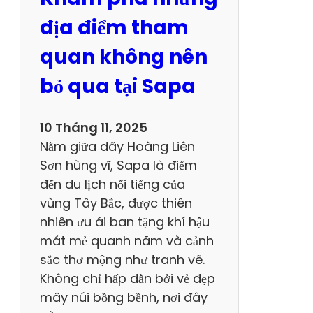
h
ữ
địa điểm tham
n
quan không nên
g
Đ
bỏ qua tại Sapa
i
ể
10 Tháng 11, 2025
m
Nằm giữa dãy Hoàng Liên
Đ
Sơn hùng vĩ, Sapa là điểm
ế
đến du lịch nổi tiếng của
n
vùng Tây Bắc, được thiên
H
nhiên ưu ái ban tặng khí hậu
ấ
mát mẻ quanh năm và cảnh
p
sắc thơ mộng như tranh vẽ.
D
Không chỉ hấp dẫn bởi vẻ đẹp
ẫ
mây núi bồng bềnh, nơi đây
n