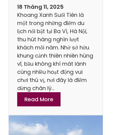
S
18 Tháng 11, 2025
ơ
Khoang Xanh Suối Tiên là
n
một trong những điểm du
–
lịch nổi bật tại Ba Vì, Hà Nội,
K
thu hút hàng nghìn lượt
i
khách mỗi năm. Nhờ sở hữu
ế
khung cảnh thiên nhiên hùng
p
vĩ, bầu không khí mát lành
B
cùng nhiều hoạt động vui
ạ
chơi thú vị, nơi đây là điểm
c
dừng chân lý…
1
:
Read More
N
T
g
h
à
ờ
y
i