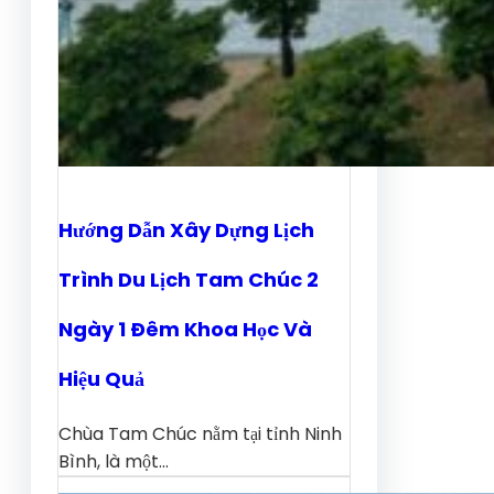
Hướng Dẫn Xây Dựng Lịch
Trình Du Lịch Tam Chúc 2
Ngày 1 Đêm Khoa Học Và
Hiệu Quả
Chùa Tam Chúc nằm tại tỉnh Ninh
Bình, là một…