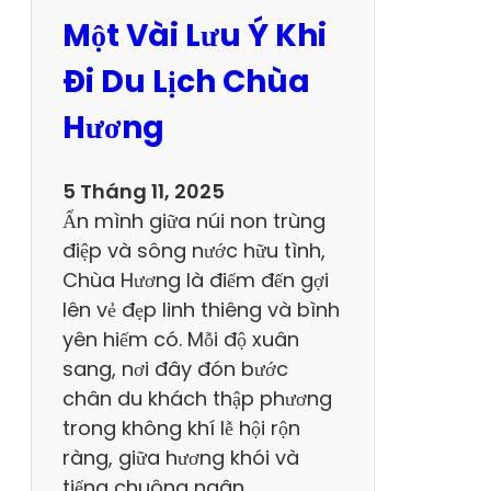
n
Một Vài Lưu Ý Khi
h
D
Đi Du Lịch Chùa
u
Hương
L
ị
c
5 Tháng 11, 2025
h
Ẩn mình giữa núi non trùng
C
điệp và sông nước hữu tình,
h
Chùa Hương là điểm đến gợi
ù
lên vẻ đẹp linh thiêng và bình
a
yên hiếm có. Mỗi độ xuân
B
sang, nơi đây đón bước
á
chân du khách thập phương
i
trong không khí lễ hội rộn
Đ
ràng, giữa hương khói và
í
tiếng chuông ngân…